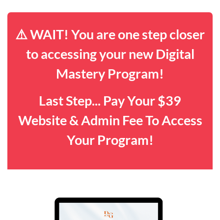
⚠️ WAIT! You are one step closer
to accessing your new Digital
Mastery Program!
Last Step... Pay Your $39
Website & Admin Fee To Access
Your Program!