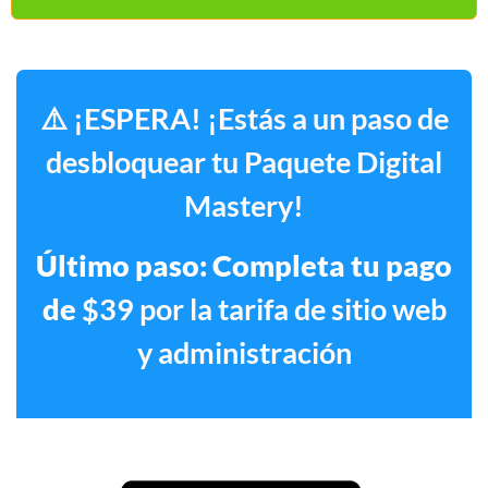
⚠️ ¡ESPERA! ¡Estás a un paso de
desbloquear tu Paquete Digital
Mastery!
Último paso: Completa tu pago
de
$39 por la tarifa de sitio web
y administración