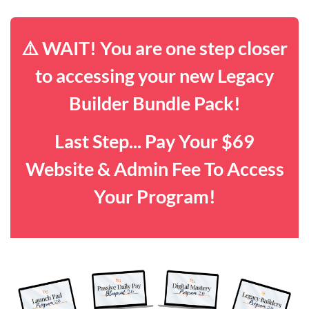
⚠️ WAIT! You are one step closer
to accessing your new Legacy
Builder Bundle Pack!
Last Step... Pay Your $69
Website & Admin Fee To Access
Your Program!